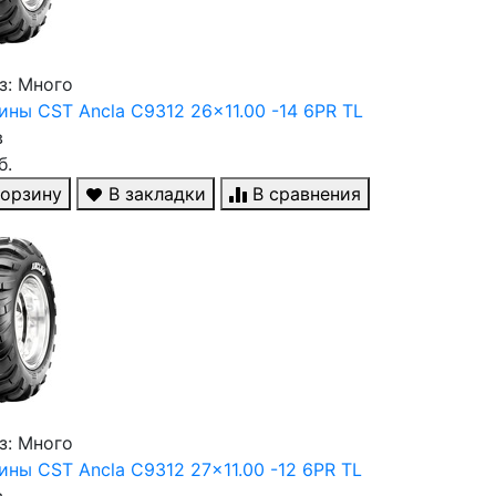
з: Много
ны CST Ancla C9312 26x11.00 -14 6PR TL
в
б.
корзину
В закладки
В сравнения
з: Много
ны CST Ancla C9312 27x11.00 -12 6PR TL
в