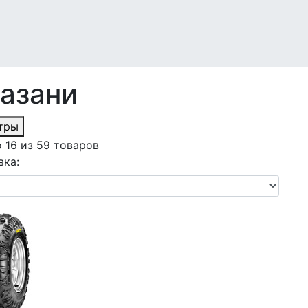
азани
тры
 16 из 59 товаров
вка: