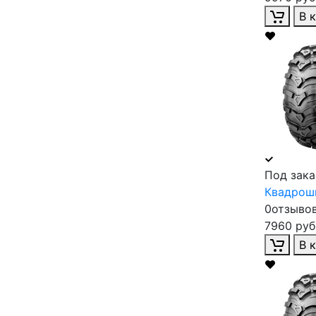
В 
Под зака
Квадроши
0отзыво
7960 руб
В 