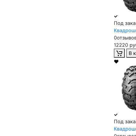
Под зака
Квадроши
0отзыво
12220 ру
В 
Под зака
Квадроши
0отзыво