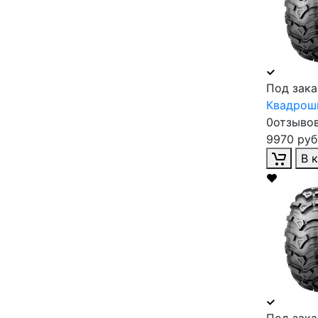
Под зака
Квадроши
0отзыво
9970 руб
В 
Под зака