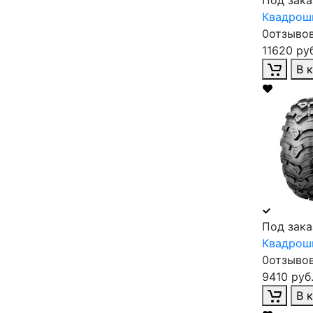
Квадроши
0отзыво
11620 руб
В 
Под зака
Квадроши
0отзыво
9410 руб
В 