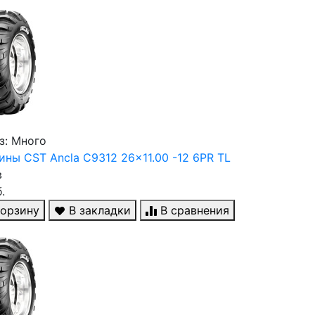
з: Много
ны CST Ancla C9312 26x11.00 -12 6PR TL
в
.
корзину
В закладки
В сравнения