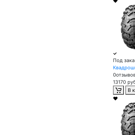
Под зака
Квадроши
0отзыво
13170 руб
В 