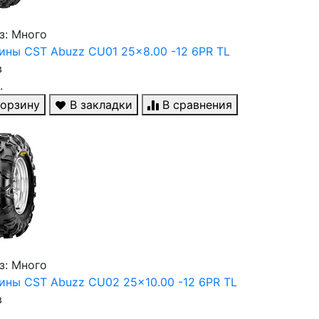
з: Много
ны CST Abuzz CU01 25x8.00 -12 6PR TL
в
.
корзину
В закладки
В сравнения
з: Много
ны CST Abuzz CU02 25x10.00 -12 6PR TL
в
.