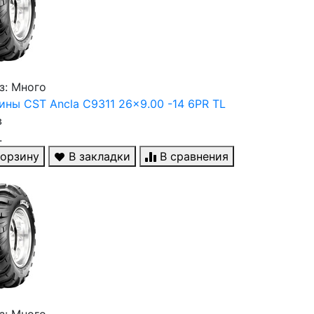
з: Много
ны CST Ancla C9311 26x9.00 -14 6PR TL
в
.
корзину
В закладки
В сравнения
з: Много