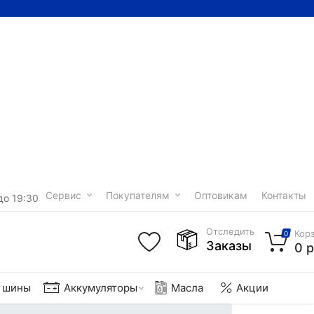
Сервис
Покупателям
Оптовикам
Контакты
до 19:30
Отследить
Кор
0
Заказы
0 р
е шины
Аккумуляторы
Масла
Акции